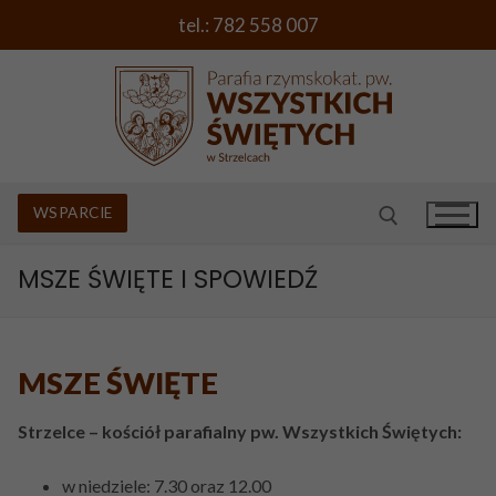
Przejdź
tel.: 782 558 007
do
treści
WSPARCIE
MSZE ŚWIĘTE I SPOWIEDŹ
Szukaj:
O PARAFII
MSZE ŚWIĘTE
PORADNIK
Rys historyczny i kościoły
MSZE ŚWIĘTE I SPOWIEDŹ
Chrzest Święty
Wezwanie parafii i herb
Strzelce – kościół parafialny pw. Wszystkich Świętych:
CIEKAWE PROPOZYCJE
I Komunia Święta
Duszpasterz
w niedziele: 7.30 oraz 12.00