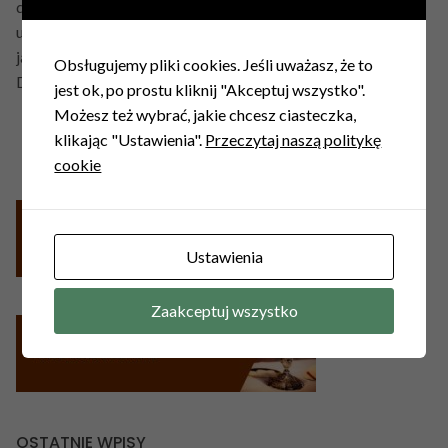
dobro. Można więc zamówić intencję z okazji rocznicy
urodzin lub ślubu czy imienin, z prośbą o zdrowie, przed
jakimś ważnym wydarzeniem, w trudnej sprawie, o światło
Obsługujemy pliki cookies. Jeśli uważasz, że to
Ducha Świętego itd.
jest ok, po prostu kliknij "Akceptuj wszystko".
Możesz też wybrać, jakie chcesz ciasteczka,
klikając "Ustawienia".
Przeczytaj naszą politykę
cookie
Ustawienia
Zaakceptuj wszystko
OSTATNIE WPISY