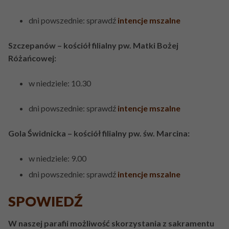
PRZETARGI
Bierzmowanie
Powołani z parafii
dni powszednie: sprawdź
intencje mszalne
KONTAKT
Ślub kościelny
Szczepanów – kościół filialny pw. Matki Bożej
Namaszczenie chorych
Różańcowej:
Pogrzeb katolicki
w niedziele: 10.30
dni powszednie: sprawdź
intencje mszalne
Gola Świdnicka – kościół filialny pw. św. Marcina:
w niedziele: 9.00
dni powszednie: sprawdź
intencje mszalne
SPOWIEDŹ
W naszej parafii możliwość skorzystania z sakramentu