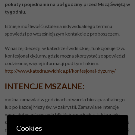
pokuty i pojednania na pół godziny przed Mszą Świętą w
tygodniu.
Istnieje możliwość ustalenia indywidualnego terminu
spowiedzi po wcześniejszym kontakcie z proboszczem.
W naszej diecezji, w katedrze świdnickiej, funkcjonuje tzw.
konfesjonał dyżurny, gdzie można skorzystać ze spowiedzi
codziennie, więcej informacji pod tym linkiem:
http://www.katedra.swidnica.pl/konfesjonal-dyzurny/
INTENCJE MSZALNE:
można zamawiać w godzinach otwarcia biura parafialnego
lub po każdej Mszy św. w zakrystii. Zamawiane intencje
mogą dotyczyć naszych bliskich zmarłych, a także wielu
spraw codziennego życia. We Mszy św. można prosić Boga o
Cookies
potrzebne łaski, jak również dziękować Mu za otrzymane już