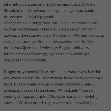
PRZETARGI
internetową naszej parafii. 20 sierpnia o godz. 19:00 w
Bierzmowanie
Powołani z parafii
Strzelcach zaplanowane jest organizacyjne spotkanie
KONTAKT
dotyczące naszej pielgrzymki.
Ślub kościelny
Zachęcam do lektury prasy katolickiej. Jest nowy numer
Namaszczenie chorych
Gościa Niedzielnego i Niedzieli. Dziś 2 sierpnia można
uzyskać odpust zupełny tzw. Porcjunkuli. Warunki odpustu:
Pogrzeb katolicki
sakrament pokuty i Komunia św., nawiedzenie kościoła,
modlitwa Ojcze nasz i Wierzę w Boga, modlitwa w
intencjach Ojca Świętego, wykluczenie wszelkiego
przywiązania do grzechu.
Pragnę przypomnieć, że w miesiącach wakacyjnych w dni
powszednie Msze św. w naszym kościele sprawowane są o
godz. 8:00, z wyjątkiem pierwszego czwartku i piątku
miesiąca oraz dnia fatimskiego. W niedziele Msze św.
według stałego porządku. Okazja do spowiedzi świętej
zawsze 30 minut przed rozpoczęciem Mszy świętej.