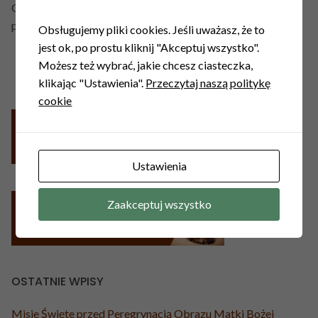
Gola Świdnicka – O przygotowanie kościoła do liturgii na
przyszłą niedzielę proszę Panią: Iwonę BANAŚ.
Obsługujemy pliki cookies. Jeśli uważasz, że to
jest ok, po prostu kliknij "Akceptuj wszystko".
Możesz też wybrać, jakie chcesz ciasteczka,
klikając "Ustawienia".
Przeczytaj naszą politykę
cookie
Ustawienia
Zaakceptuj wszystko
OSTATNIE WPISY
Misje Święte przed Peregrynacją Obrazu Matki Bożej