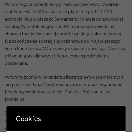
W tym tygodniu będziemy przeżywać pierwszy czwartek i
piątek miesiąca. We czwartek i piątek od godz. 17:00
adoracja Najświętszego Sakramentu i okazja do spowiedzi
świętej. W piątek od godz. 8:30 rozpocznę odwiedziny
chorych i seniorów naszej parafii z posługą sakramentalną.
Na zakończenie adoracji nabożeństwo do Najświętszego
Serca Pana Jezusa. W pierwszy czwartek miesiąca. Msza św.
z Komunią św. dla wszystkich wiernych pod dwiema
postaciami.
W tym tygodniu w kalendarzu liturgicznym wspominamy: 4
sierpnia – św. Jana Marię Vianneya. 6 sierpnia – wspominać
będziemy Wniebowstąpienie Pańskie. 8 sierpnia- św.
Dominika
Życzę Wam wszystkim udanej niedzieli i dobrego
Cookies
odpoczynku w okresie wakacyjnym. Niech Pan Bóg nam
wszystkim błogosławi.