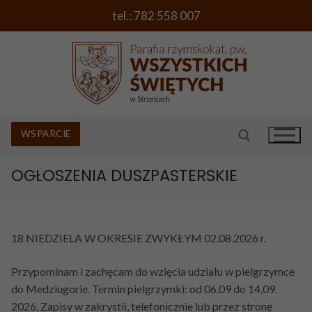
Przejdź
tel.: 782 558 007
do
treści
WSPARCIE
OGŁOSZENIA DUSZPASTERSKIE
Szukaj:
O PARAFII
18 NIEDZIELA W OKRESIE ZWYKŁYM 02.08.2026 r.
PORADNIK
Rys historyczny i kościoły
MSZE ŚWIĘTE I SPOWIEDŹ
Chrzest Święty
Wezwanie parafii i herb
Przypominam i zachęcam do wzięcia udziału w pielgrzymce
do Medziugorie. Termin pielgrzymki: od 06.09 do 14,09.
CIEKAWE PROPOZYCJE
I Komunia Święta
Duszpasterz
2026. Zapisy w zakrystii, telefonicznie lub przez stronę