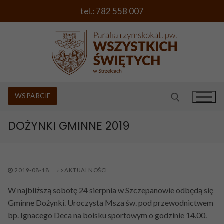
Przejdź
tel.: 782 558 007
do
treści
WSPARCIE
DOŻYNKI GMINNE 2019
Szukaj:
O PARAFII
PORADNIK
2019-08-18
AKTUALNOŚCI
Rys historyczny i kościoły
W najbliższą sobotę 24 sierpnia w Szczepanowie odbędą się
MSZE ŚWIĘTE I SPOWIEDŹ
Chrzest Święty
Wezwanie parafii i herb
Gminne Dożynki. Uroczysta Msza św. pod przewodnictwem
CIEKAWE PROPOZYCJE
I Komunia Święta
bp. Ignacego Deca na boisku sportowym o godzinie 14.00.
Duszpasterz