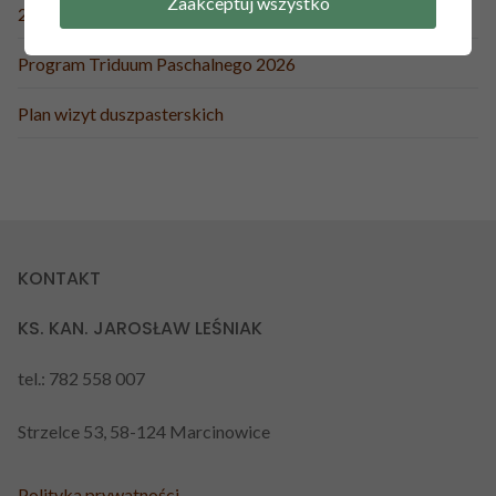
Zaakceptuj wszystko
2026
Program Triduum Paschalnego 2026
Plan wizyt duszpasterskich
KONTAKT
KS. KAN. JAROSŁAW LEŚNIAK
tel.: 782 558 007
Strzelce 53, 58-124 Marcinowice
Polityka prywatności