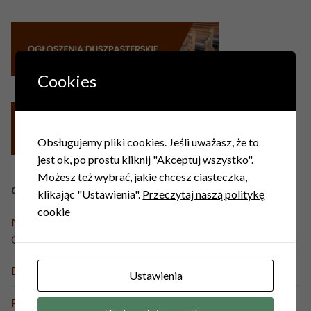
Cookies
Obsługujemy pliki cookies. Jeśli uważasz, że to
jest ok, po prostu kliknij "Akceptuj wszystko".
Możesz też wybrać, jakie chcesz ciasteczka,
OSTATNIE WPISY
klikając "Ustawienia".
Przeczytaj naszą politykę
cookie
Misje Święte przed Peregrynacją Obrazu Matki Bożej
Częstochowskiej 23-30.08 r.
Boże Ciało 2026
Ustawienia
Pielgrzymka do Medjugorie i wypoczynek nad morzem IX