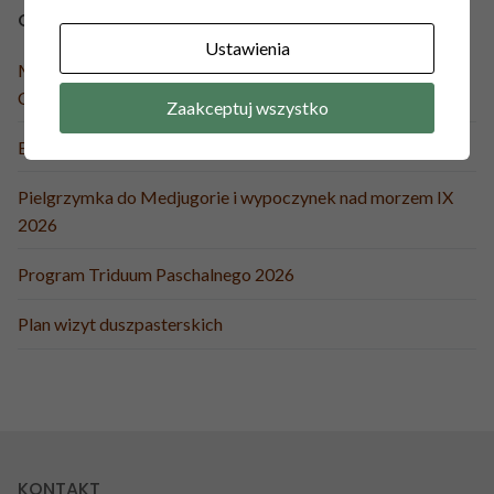
OSTATNIE WPISY
Ustawienia
Misje Święte przed Peregrynacją Obrazu Matki Bożej
Częstochowskiej 23-30.08 r.
Zaakceptuj wszystko
Boże Ciało 2026
Pielgrzymka do Medjugorie i wypoczynek nad morzem IX
2026
Program Triduum Paschalnego 2026
Plan wizyt duszpasterskich
KONTAKT