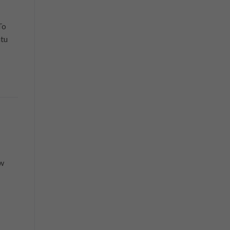
To
tu
 w