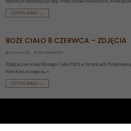
będzie przewodniczył abp. Mieczysław Mokrzycki, Metropol
CZYTAJ DALEJ →
BOŻE CIAŁO 8 CZERWCA – ZDJĘCIA
2023-06-04
AKTUALNOŚCI
Zdjęcia z procesji Bożego Ciała 2023 w Strzelcach. Dziękujem
Pani Kasi za zdjęcia. +
CZYTAJ DALEJ →
RELIKWIE MĘCZENNIKÓW BŁ. MICHA
TOMASZKA I BŁ. ZBIGNIEWA
STRZAŁKOWSKIEGO W NASZEJ PARAF