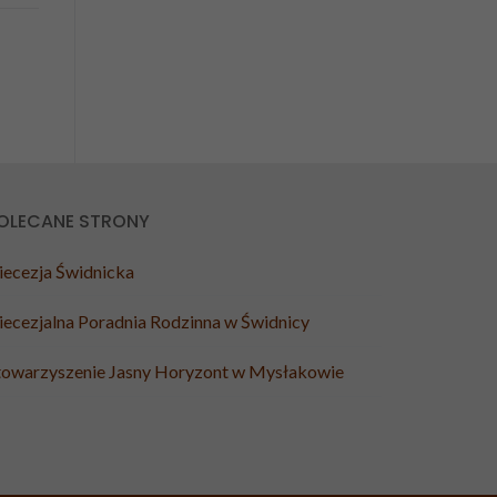
OLECANE STRONY
iecezja Świdnicka
iecezjalna Poradnia Rodzinna w Świdnicy
towarzyszenie Jasny Horyzont w Mysłakowie