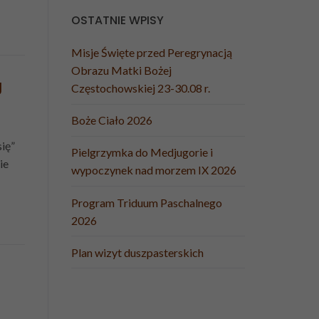
OSTATNIE WPISY
Misje Święte przed Peregrynacją
Obrazu Matki Bożej
J
Częstochowskiej 23-30.08 r.
Boże Ciało 2026
ię”
Pielgrzymka do Medjugorie i
ie
wypoczynek nad morzem IX 2026
Program Triduum Paschalnego
2026
Plan wizyt duszpasterskich