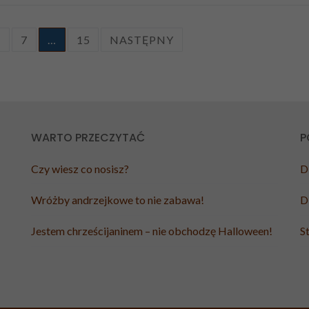
6
7
…
15
NASTĘPNY
WARTO PRZECZYTAĆ
P
Czy wiesz co nosisz?
D
Wróżby andrzejkowe to nie zabawa!
D
Jestem chrześcijaninem – nie obchodzę Halloween!
S