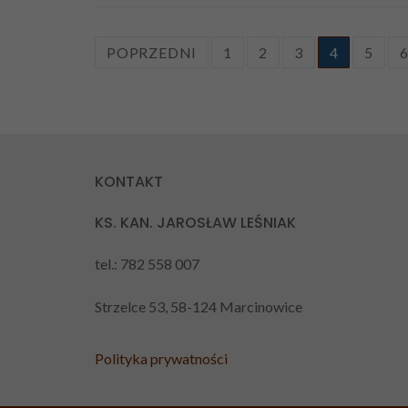
STRONICOWANIE
POPRZEDNI
1
2
3
4
5
WPISÓW
KONTAKT
KS. KAN. JAROSŁAW LEŚNIAK
tel.: 782 558 007
Strzelce 53, 58-124 Marcinowice
Polityka prywatności