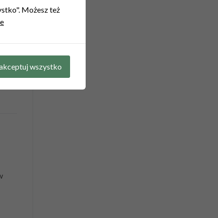
zystko". Możesz też
ie
ych
ała
akceptuj wszystko
w