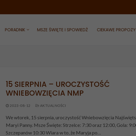
PORADNIK
MSZE ŚWIĘTE I SPOWIEDŹ
CIEKAWE PROPOZY
15 SIERPNIA – UROCZYSTOŚĆ
i kościoły
WNIEBOWZIĘCIA NMP
IEDŹ
i i herb
JE
2023-08-12
AKTUALNOŚCI
a
We wtorek, 15 sierpnia, uroczystość Wniebowzięcia Najświęts
ii
Maryi Panny. Msze Święte: Strzelce: 7:30 oraz 12:00, Gola: 9:0
Szczepanów 10:30 Wiara w to, że Maryja po…