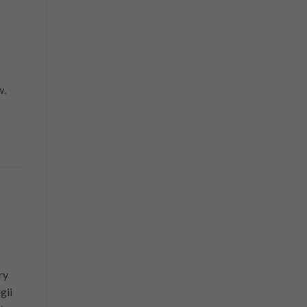
w.
ry
gii