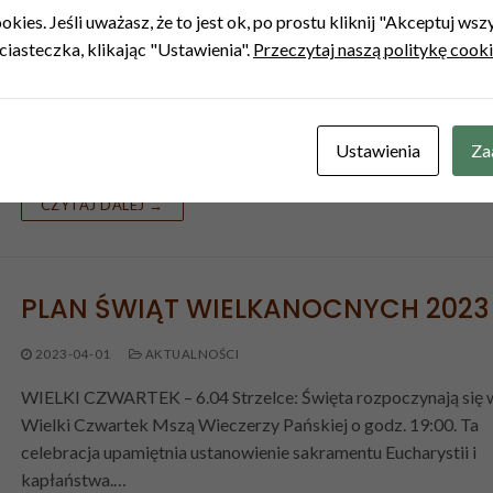
kies. Jeśli uważasz, że to jest ok, po prostu kliknij "Akceptuj ws
2023-04-29
AKTUALNOŚCI
ciasteczka, klikając "Ustawienia".
Przeczytaj naszą politykę cook
30 kwietnia gościliśmy w naszej parafii franciszkanina br. Jana
Hruszowca z Krakowa, który przybliżył nam postacie pierwsz
błogosławionych polskich misjonarzy-męczenników – bł. Mich
Ustawienia
Za
Tomaszka i…
CZYTAJ DALEJ →
PLAN ŚWIĄT WIELKANOCNYCH 2023
2023-04-01
AKTUALNOŚCI
WIELKI CZWARTEK – 6.04 Strzelce: Święta rozpoczynają się 
Wielki Czwartek Mszą Wieczerzy Pańskiej o godz. 19:00. Ta
celebracja upamiętnia ustanowienie sakramentu Eucharystii i
kapłaństwa.…