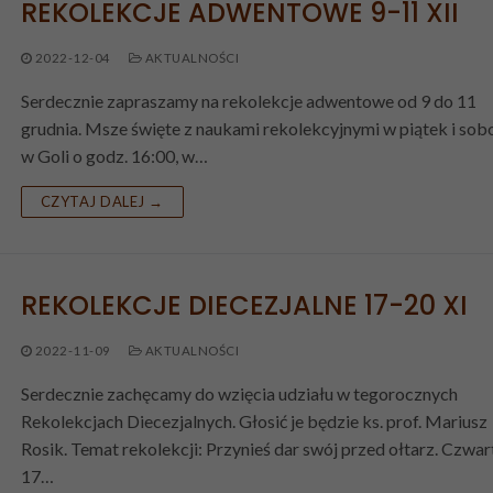
REKOLEKCJE ADWENTOWE 9-11 XII
2022-12-04
AKTUALNOŚCI
Serdecznie zapraszamy na rekolekcje adwentowe od 9 do 11
grudnia. Msze święte z naukami rekolekcyjnymi w piątek i sob
w Goli o godz. 16:00, w…
CZYTAJ DALEJ →
REKOLEKCJE DIECEZJALNE 17-20 XI
2022-11-09
AKTUALNOŚCI
Serdecznie zachęcamy do wzięcia udziału w tegorocznych
Rekolekcjach Diecezjalnych. Głosić je będzie ks. prof. Mariusz
Rosik. Temat rekolekcji: Przynieś dar swój przed ołtarz. Czwa
17…