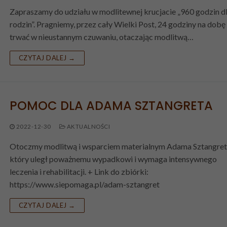
Zapraszamy do udziału w modlitewnej krucjacie „960 godzin d
rodzin”. Pragniemy, przez cały Wielki Post, 24 godziny na dobę
trwać w nieustannym czuwaniu, otaczając modlitwą…
CZYTAJ DALEJ →
POMOC DLA ADAMA SZTANGRETA
2022-12-30
AKTUALNOŚCI
Otoczmy modlitwą i wsparciem materialnym Adama Sztangret
który uległ poważnemu wypadkowi i wymaga intensywnego
leczenia i rehabilitacji. + Link do zbiórki:
https://www.siepomaga.pl/adam-sztangret
CZYTAJ DALEJ →