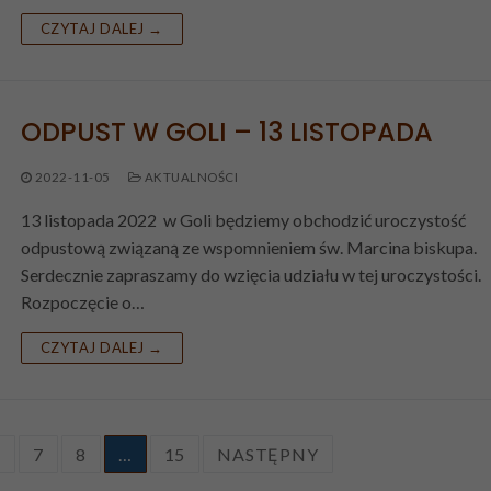
CZYTAJ DALEJ →
ODPUST W GOLI – 13 LISTOPADA
2022-11-05
AKTUALNOŚCI
13 listopada 2022 w Goli będziemy obchodzić uroczystość
odpustową związaną ze wspomnieniem św. Marcina biskupa.
Serdecznie zapraszamy do wzięcia udziału w tej uroczystości.
Rozpoczęcie o…
CZYTAJ DALEJ →
6
7
8
…
15
NASTĘPNY