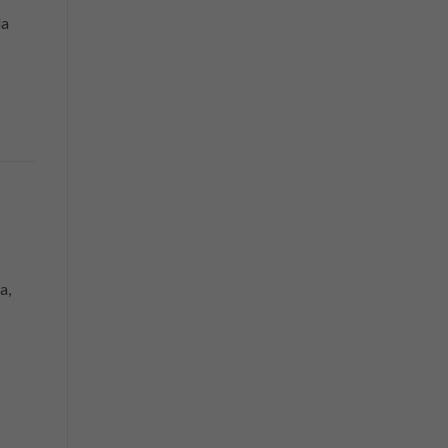
la
a,