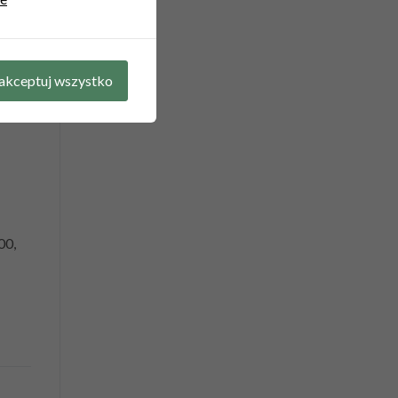
cjach
akceptuj wszystko
00,