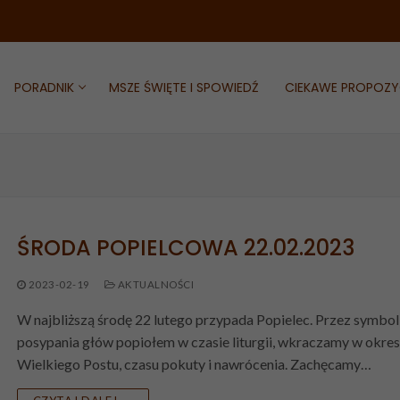
PORADNIK
MSZE ŚWIĘTE I SPOWIEDŹ
CIEKAWE PROPOZY
ŚRODA POPIELCOWA 22.02.2023
i kościoły
IEDŹ
i i herb
2023-02-19
AKTUALNOŚCI
JE
a
W najbliższą środę 22 lutego przypada Popielec. Przez symbol
posypania głów popiołem w czasie liturgii, wkraczamy w okres
ii
Wielkiego Postu, czasu pokuty i nawrócenia. Zachęcamy…