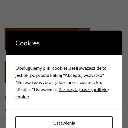
Cookies
Obsługujemy pliki cookies. Jeśli uważasz, że to
jest ok, po prostu kliknij "Akceptuj wszystko".
Możesz też wybrać, jakie chcesz ciasteczka,
klikając "Ustawienia".
Przeczytaj naszą politykę
cookie
OSTATNIE WPISY
Misje Święte przed Peregrynacją Obrazu Matki Bożej
Częstochowskiej 23-30.08 r.
Ustawienia