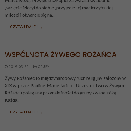
Matce Bożej. Przyjęcie szkaplerza wyraża świadome
PRZETARGI
Bierzmowanie
„wzięcie Maryi do siebie”, przyjęcie Jej macierzyńskiej
Powołani z parafii
KONTAKT
miłości i otwarcie się na…
Ślub kościelny
CZYTAJ DALEJ →
Namaszczenie chorych
Pogrzeb katolicki
WSPÓLNOTA ŻYWEGO RÓŻAŃCA
2019-03-25
GRUPY
Żywy Różaniec to międzynarodowy ruch religijny założony w
XIX w. przez Pauline-Marie Jaricot. Uczestnictwo w Żywym
Różańcu polega na przynależności do grupy zwanej różą.
Każda…
CZYTAJ DALEJ →