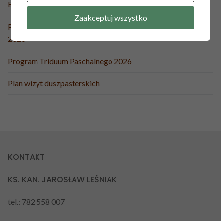
Boże Ciało 2026
Zaakceptuj wszystko
Pielgrzymka do Medjugorie i wypoczynek nad morzem IX
2026
Program Triduum Paschalnego 2026
Plan wizyt duszpasterskich
KONTAKT
KS. KAN. JAROSŁAW LEŚNIAK
tel.: 782 558 007