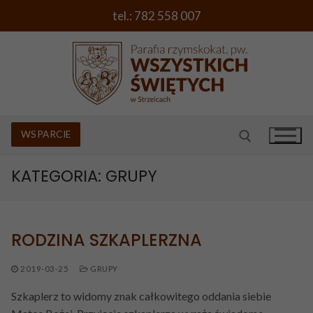
Przejdź
tel.: 782 558 007
do
treści
WSPARCIE
KATEGORIA:
GRUPY
Szukaj:
O PARAFII
RODZINA SZKAPLERZNA
PORADNIK
Rys historyczny i kościoły
MSZE ŚWIĘTE I SPOWIEDŹ
Chrzest Święty
2019-03-25
GRUPY
Wezwanie parafii i herb
CIEKAWE PROPOZYCJE
Szkaplerz to widomy znak całkowitego oddania siebie
I Komunia Święta
Duszpasterz