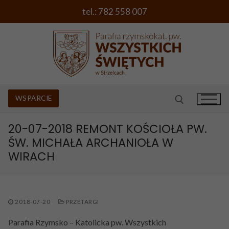
Przejdź
tel.: 782 558 007
do
treści
WSPARCIE
20-07-2018 REMONT KOŚCIOŁA PW.
ŚW. MICHAŁA ARCHANIOŁA W
Szukaj:
WIRACH
O PARAFII
PORADNIK
Rys historyczny i kościoły
MSZE ŚWIĘTE I SPOWIEDŹ
Chrzest Święty
Wezwanie parafii i herb
2018-07-20
PRZETARGI
CIEKAWE PROPOZYCJE
I Komunia Święta
Duszpasterz
Parafia Rzymsko – Katolicka pw. Wszystkich