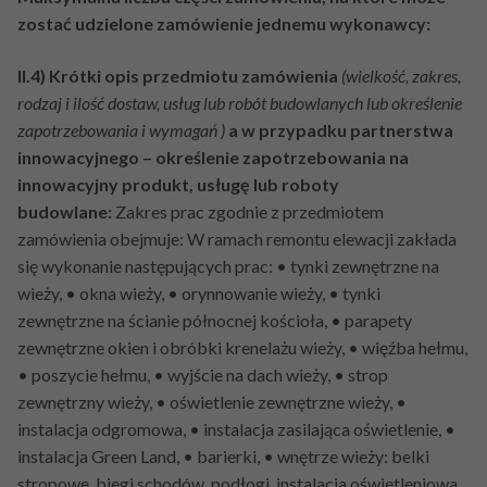
zostać udzielone zamówienie jednemu wykonawcy:
II.4) Krótki opis przedmiotu zamówienia
(wielkość, zakres,
rodzaj i ilość dostaw, usług lub robót budowlanych lub określenie
zapotrzebowania i wymagań )
a w przypadku partnerstwa
innowacyjnego – określenie zapotrzebowania na
innowacyjny produkt, usługę lub roboty
budowlane:
Zakres prac zgodnie z przedmiotem
zamówienia obejmuje: W ramach remontu elewacji zakłada
się wykonanie następujących prac: • tynki zewnętrzne na
wieży, • okna wieży, • orynnowanie wieży, • tynki
zewnętrzne na ścianie północnej kościoła, • parapety
zewnętrzne okien i obróbki krenelażu wieży, • więźba hełmu,
• poszycie hełmu, • wyjście na dach wieży, • strop
zewnętrzny wieży, • oświetlenie zewnętrzne wieży, •
instalacja odgromowa, • instalacja zasilająca oświetlenie, •
instalacja Green Land, • barierki, • wnętrze wieży: belki
stropowe, biegi schodów, podłogi, instalacja oświetleniowa,