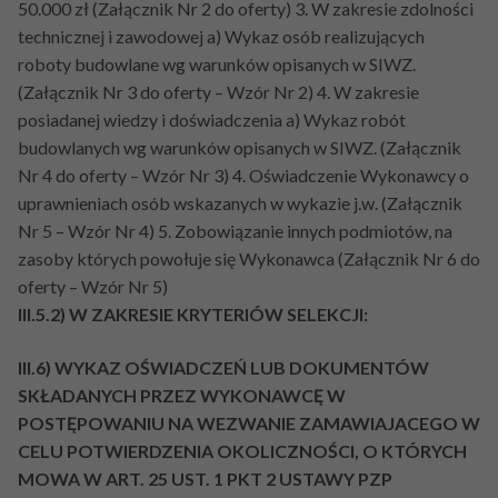
50.000 zł (Załącznik Nr 2 do oferty) 3. W zakresie zdolności
technicznej i zawodowej a) Wykaz osób realizujących
roboty budowlane wg warunków opisanych w SIWZ.
(Załącznik Nr 3 do oferty – Wzór Nr 2) 4. W zakresie
posiadanej wiedzy i doświadczenia a) Wykaz robót
budowlanych wg warunków opisanych w SIWZ. (Załącznik
Nr 4 do oferty – Wzór Nr 3) 4. Oświadczenie Wykonawcy o
uprawnieniach osób wskazanych w wykazie j.w. (Załącznik
Nr 5 – Wzór Nr 4) 5. Zobowiązanie innych podmiotów, na
zasoby których powołuje się Wykonawca (Załącznik Nr 6 do
oferty – Wzór Nr 5)
III.5.2) W ZAKRESIE KRYTERIÓW SELEKCJI:
III.6) WYKAZ OŚWIADCZEŃ LUB DOKUMENTÓW
SKŁADANYCH PRZEZ WYKONAWCĘ W
POSTĘPOWANIU NA WEZWANIE ZAMAWIAJACEGO W
CELU POTWIERDZENIA OKOLICZNOŚCI, O KTÓRYCH
MOWA W ART. 25 UST. 1 PKT 2 USTAWY PZP