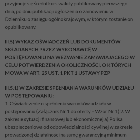
przyjmuje się średni kurs waluty publikowany pierwszego
dnia, po dniu publikacji ogłoszenia o zamówieniu w
Dzienniku o zasięgu ogólnokrajowym, w którym zostanie on
opublikowany.
III.5) WYKAZ OŚWIADCZEŃ LUB DOKUMENTÓW
SKŁADANYCH PRZEZ WYKONAWCĘ W
POSTĘPOWANIU NA WEZWANIE ZAMAWIAJACEGO W
CELU POTWIERDZENIA OKOLICZNOŚCI, O KTÓRYCH
MOWA W ART. 25 UST. 1 PKT 1 USTAWY PZP
III.5.1) W ZAKRESIE SPEŁNIANIA WARUNKÓW UDZIAŁU
W POSTĘPOWANIU:
1. Oświadczenie o spełnieniu warunków udziału w
postępowaniu (Załącznik Nr 1 do oferty – Wzór Nr 1) 2. W
zakresie sytuacji finansowej lub ekonomicznej a) Polisa
ubezpieczeniowa od odpowiedzialności cywilnej w zakresie
prowadzonej działalności na sumę gwarancyjną minimum