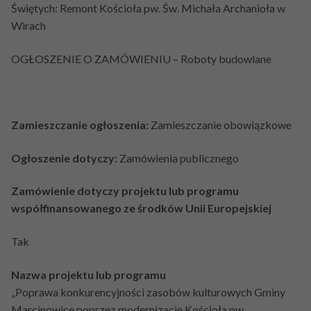
PRZETARGI
Świętych: Remont Kościoła pw. Św. Michała Archanioła w
Bierzmowanie
Powołani z parafii
Wirach
KONTAKT
Ślub kościelny
OGŁOSZENIE O ZAMÓWIENIU – Roboty budowlane
Namaszczenie chorych
Pogrzeb katolicki
Zamieszczanie ogłoszenia:
Zamieszczanie obowiązkowe
Ogłoszenie dotyczy:
Zamówienia publicznego
Zamówienie dotyczy projektu lub programu
współfinansowanego ze środków Unii Europejskiej
Tak
Nazwa projektu lub programu
„Poprawa konkurencyjności zasobów kulturowych Gminy
Marcinowice poprzez modernizację Kościoła pw.