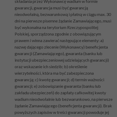
składania przez Wykonawcę wadium w formie
gwarancji, gwarancja musi być gwarancją
nieodwołalną, bezwarunkową i płatną w ciągu max. 30
dni na pierwsze pisemne żądanie Zamawiającego, musi
być wykonalna na terytorium Rzeczypospolitej
Polskiej, sporządzona zgodnie z obowiązującym
prawem i winna zawierać następujące elementy: a)
nazwę dającego zlecenie (Wykonawcy) beneficjenta
gwarancji (Zamawiającego), gwaranta (banku lub
instytucji ubezpieczeniowej udzielających gwarancji)
oraz wskazanie ich siedzib; b) określenie
wierzytelności, która ma być zabezpieczona
gwarancją; c) kwotę gwarancji; d) termin ważności
gwarancji; e) zobowiązanie gwaranta (banku lub
zakładu ubezpieczeń) do zapłaty całkowitej kwoty
wadium nieodwołalnie lub bezwarunkowo, na pierwsze
żądanie Zamawiającego (beneficjenta gwarancji). Brak
powyższych zapisów w treści gwarancji powoduje jej