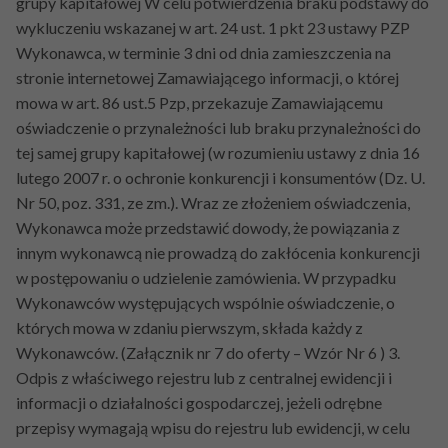
grupy kapitałowej W celu potwierdzenia braku podstawy do
wykluczeniu wskazanej w art. 24 ust. 1 pkt 23 ustawy PZP
Wykonawca, w terminie 3 dni od dnia zamieszczenia na
stronie internetowej Zamawiającego informacji, o której
mowa w art. 86 ust.5 Pzp, przekazuje Zamawiającemu
oświadczenie o przynależności lub braku przynależności do
tej samej grupy kapitałowej (w rozumieniu ustawy z dnia 16
lutego 2007 r. o ochronie konkurencji i konsumentów (Dz. U.
Nr 50, poz. 331, ze zm.). Wraz ze złożeniem oświadczenia,
Wykonawca może przedstawić dowody, że powiązania z
innym wykonawcą nie prowadzą do zakłócenia konkurencji
w postępowaniu o udzielenie zamówienia. W przypadku
Wykonawców występujących wspólnie oświadczenie, o
których mowa w zdaniu pierwszym, składa każdy z
Wykonawców. (Załącznik nr 7 do oferty – Wzór Nr 6 ) 3.
Odpis z właściwego rejestru lub z centralnej ewidencji i
informacji o działalności gospodarczej, jeżeli odrębne
przepisy wymagają wpisu do rejestru lub ewidencji, w celu