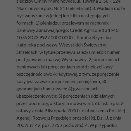
siedziby Gminy Marcinowice, ul. Tuwima 2, 58 – 124
Marcinowice pok. Nr 21 (sekretariat) 3. Wadium może
być wnoszone w jednej lub kilku następujących
formach: 1) pieniądzu: przelewem na rachunek
bankowy Zamawiającego: Credit Agricole 13 1940
1076 3073 9927 0000 0000 – Parafia Rzymsko –
Katolicka pod wezw. Wszystkich Świętych w
Strzelcach; w tytule przelewu należy umieścić numer
postępowania i nazwę Wykonawcy; 2) poręczeniach
bankowych lub poręczeniach spółdzielczej kasy
oszczędnościowo-kredytowej, z tym, że poręczenie
kasy jest zawsze poręczeniem pieniężnym; 3)
gwarancjach bankowych; 4) gwarancjach
ubezpieczeniowych; 5) poręczeniach udzielanych
przez podmioty, o których mowa w art. 6b ust. 5 pkt 2
ustawy z dnia 9 listopada 2000 r. o utworzeniu Polskiej
Agencji Rozwoju Przedsiębiorczości (tj. Dz. U. z dnia
2007r. nr 42, poz. 275 z późn. zm.). 4. W przypadku