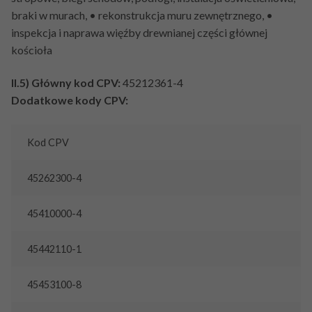
braki w murach, • rekonstrukcja muru zewnętrznego, •
inspekcja i naprawa więźby drewnianej części głównej
kościoła
II.5) Główny kod CPV:
45212361-4
Dodatkowe kody CPV:
Kod CPV
45262300-4
45410000-4
45442110-1
45453100-8