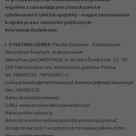
wspólnie z zamawiającymi z innych państw
członkowskich Unii Europejskiej – mające zastosowanie
krajowe prawo zamówień publicznych:
Informacje dodatkowe:
I. 1) NAZWA I ADRES:
Parafia Rzymsko – Katolicka pw.
Wszystkich Świętych , krajowy numer
identyfikacyjny 040079424, ul. Strzelce Świdnickie 52 , 58-
124 Marcinowice, woj. dolnośląskie, państwo Polska,
tel. 748585226, 748503487, e-
mail
a.urbanska@marcinowice.pl
,
inwestycje@marcinowice.pl
,
faks 748585231.
Adres strony internetowej
(URL): www.strzelce.diecezja.swidnica.pl
Adres profilu nabywcy:
Adres strony internetowej pod którym można uzyskać
dostęp do narzędzi i urządzeń lub formatów plików, które
nie są ogólnie dostępne