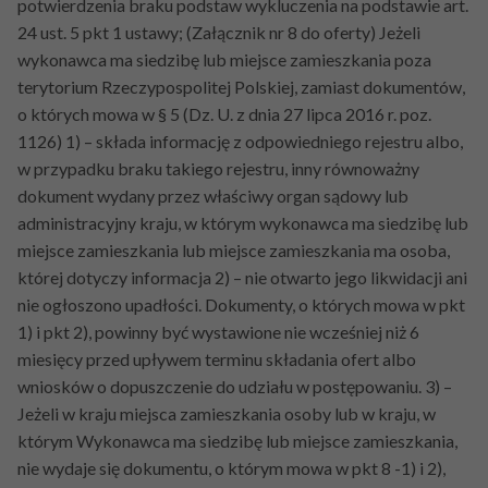
potwierdzenia braku podstaw wykluczenia na podstawie art.
24 ust. 5 pkt 1 ustawy; (Załącznik nr 8 do oferty) Jeżeli
wykonawca ma siedzibę lub miejsce zamieszkania poza
terytorium Rzeczypospolitej Polskiej, zamiast dokumentów,
o których mowa w § 5 (Dz. U. z dnia 27 lipca 2016 r. poz.
1126) 1) – składa informację z odpowiedniego rejestru albo,
w przypadku braku takiego rejestru, inny równoważny
dokument wydany przez właściwy organ sądowy lub
administracyjny kraju, w którym wykonawca ma siedzibę lub
miejsce zamieszkania lub miejsce zamieszkania ma osoba,
której dotyczy informacja 2) – nie otwarto jego likwidacji ani
nie ogłoszono upadłości. Dokumenty, o których mowa w pkt
1) i pkt 2), powinny być wystawione nie wcześniej niż 6
miesięcy przed upływem terminu składania ofert albo
wniosków o dopuszczenie do udziału w postępowaniu. 3) –
Jeżeli w kraju miejsca zamieszkania osoby lub w kraju, w
którym Wykonawca ma siedzibę lub miejsce zamieszkania,
nie wydaje się dokumentu, o którym mowa w pkt 8 -1) i 2),